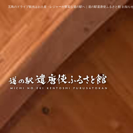
五島のドライブ観光はお土産・レジャーが豊富な道の駅へ｜道の駅遣唐使ふるさと館 お知ら