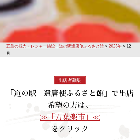
五島の観光・レジャー施設｜道の駅遣唐使ふるさと館
>
2023年
>
12
月
「道の駅 遣唐使ふるさと館」で出店
希望の方は、
≫「万葉楽市」≪
をクリック