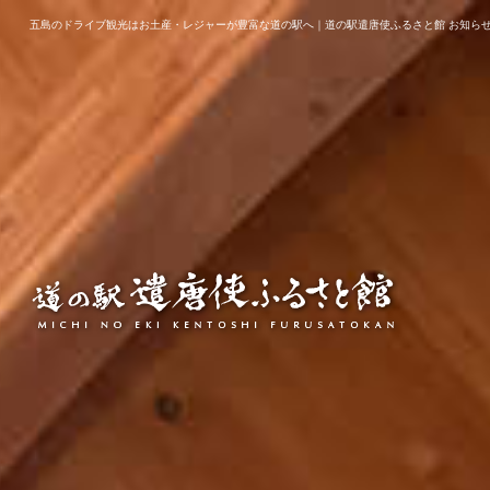
五島のドライブ観光はお土産・レジャーが豊富な道の駅へ｜道の駅遣唐使ふるさと館 お知ら