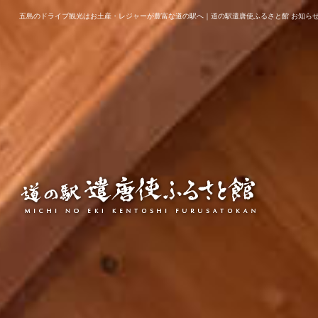
五島のドライブ観光はお土産・レジャーが豊富な道の駅へ｜道の駅遣唐使ふるさと館 お知ら