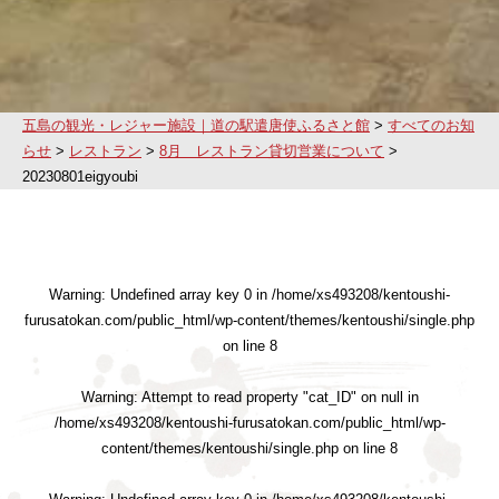
五島の観光・レジャー施設｜道の駅遣唐使ふるさと館
>
すべてのお知
らせ
>
レストラン
>
8月 レストラン貸切営業について
>
20230801eigyoubi
Warning
: Undefined array key 0 in
/home/xs493208/kentoushi-
furusatokan.com/public_html/wp-content/themes/kentoushi/single.php
on line
8
Warning
: Attempt to read property "cat_ID" on null in
/home/xs493208/kentoushi-furusatokan.com/public_html/wp-
content/themes/kentoushi/single.php
on line
8