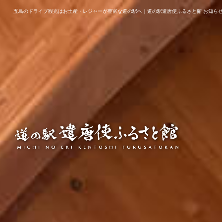
五島のドライブ観光はお土産・レジャーが豊富な道の駅へ｜道の駅遣唐使ふるさと館 お知ら